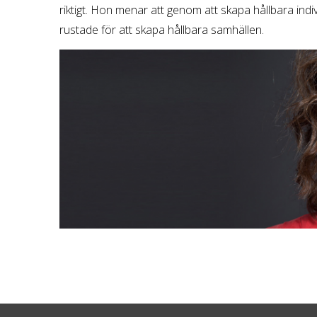
riktigt. Hon menar att genom att skapa hållbara indi
rustade för att skapa hållbara samhällen.