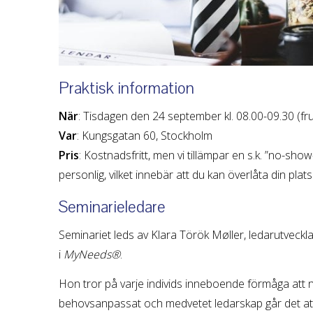
Praktisk information
När
: Tisdagen den 24 september kl. 08.00-09.30 (fru
Var
: Kungsgatan 60, Stockholm
Pris
: Kostnadsfritt, men vi tillämpar en s.k. ”no-sh
personlig, vilket innebär att du kan överlåta din plats
Seminarieledare
Seminariet leds av Klara Török Møller, ledarutveckl
i
MyNeeds®
.
Hon tror på varje individs inneboende förmåga att nå
behovsanpassat och medvetet ledarskap går det att t