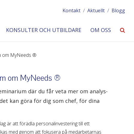
Kontakt
/
Aktuellt
/
Blogg
KONSULTER OCH UTBILDARE
OM OSS
um om MyNeeds ®
ium om MyNeeds ®
seminarium där du får veta mer om analys-
 det kan göra för dig som chef, för dina
 är att förädla personalinvestering till ett
lyckas med genom att fokusera på medarbetarnas