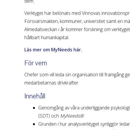
dem.
Verktyget har belönats med Vinnovas innovationspri
Försvarsmakten, kommuner, universitet samt en mä
Almedalsveckan i år kommer forskning om verktyget 
hållbart humankapital.
Läs mer om
MyNeeds
här.
För vem
Chefer som vill leda sin organisation till framgång 
medarbetarnas drivkrafter.
Innehåll
Genomgång av våra underliggande psykologisk
(SDT) och
MyNeeds®
Grunden i hur analysverktyget synliggör led