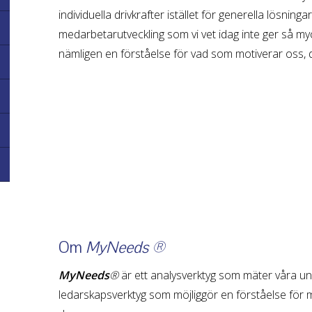
individuella drivkrafter istället för generella lösnin
medarbetarutveckling som vi vet idag inte ger så 
nämligen en förståelse för vad som motiverar oss, d.v
Om
MyNeeds
®
MyNeeds
®
är ett analysverktyg som mäter våra un
ledarskapsverktyg som möjliggör en förståelse för m