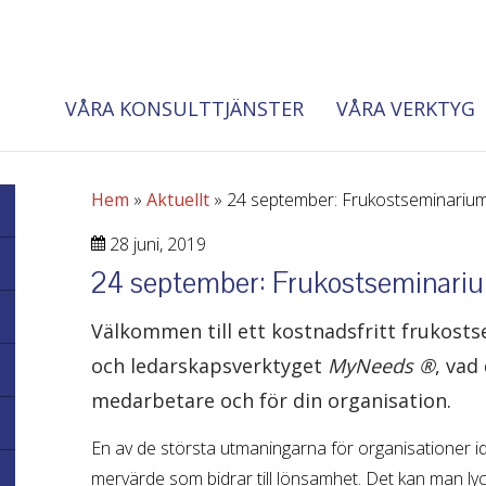
VÅRA KONSULTTJÄNSTER
VÅRA VERKTYG
Hem
»
Aktuellt
»
24 september: Frukostseminari
28 juni, 2019
24 september: Frukostseminar
Välkommen till ett kostnadsfritt frukost
och ledarskapsverktyget
MyNeeds
®
, vad
medarbetare och för din organisation.
En av de största utmaningarna för organisationer idag
mervärde som bidrar till lönsamhet. Det kan man 