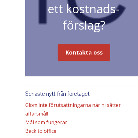
ett kostnads-
förslag?
Kontakta oss
Senaste nytt från företaget
Glöm inte förutsättningarna när ni sätter
affärsmål!
Mål som fungerar
Back to office