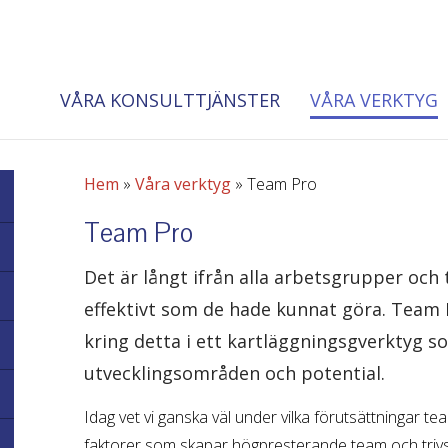
VÅRA KONSULTTJÄNSTER
VÅRA VERKTYG
Hem
»
Våra verktyg
»
Team Pro
Team Pro
Det är långt ifrån alla arbetsgrupper och
effektivt som de hade kunnat göra. Team 
kring detta i ett kartläggningsgverktyg s
utvecklingsområden och potential.
Idag vet vi ganska väl under vilka förutsättningar te
faktorer som skapar högpresterande team och trivs