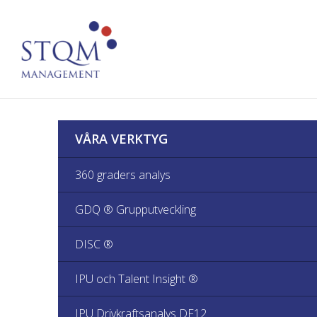
VÅRA VERKTYG
360 graders analys
GDQ ® Grupputveckling
DISC ®
IPU och Talent Insight ®
IPU Drivkraftsanalys DF12