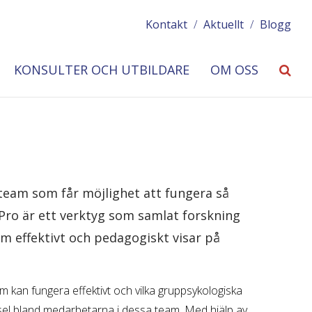
Kontakt
/
Aktuellt
/
Blogg
KONSULTER OCH UTBILDARE
OM OSS
 team som får möjlighet att fungera så
Pro är ett verktyg som samlat forskning
om effektivt och pedagogiskt visar på
am kan fungera effektivt och vilka gruppsykologiska
el bland medarbetarna i dessa team. Med hjälp av