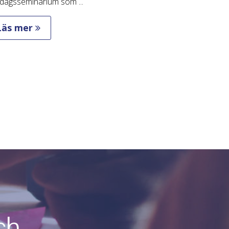
vdagsseminarium som ...
Läs mer
ch