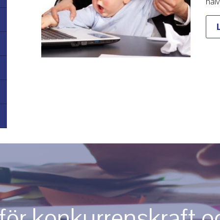
hal
för konkurrenskraft o