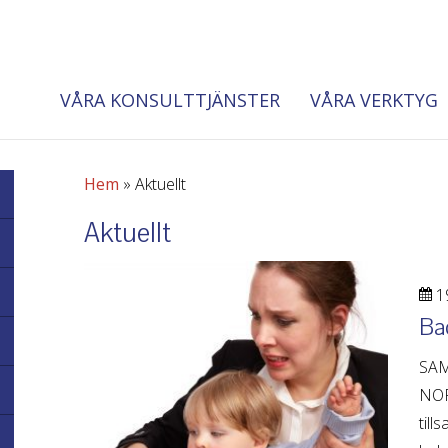
VÅRA KONSULTTJÄNSTER
VÅRA VERKTYG
Hem
»
Aktuellt
Aktuellt
19
Bac
SAM
NOR
till