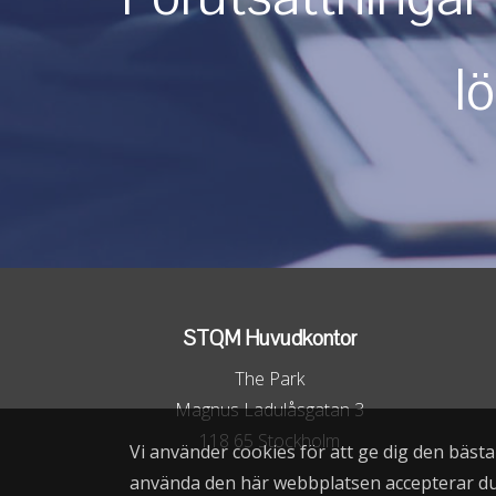
l
STQM Huvudkontor
The Park
Magnus Ladulåsgatan 3
118 65 Stockholm
Vi använder cookies för att ge dig den bäst
använda den här webbplatsen accepterar d