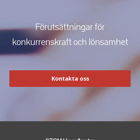
Förutsättningar för
konkurrenskraft och lönsamhet
Kontakta oss