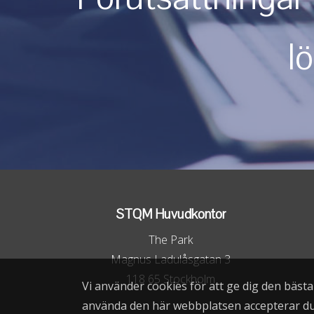
l
STQM Huvudkontor
The Park
Magnus Ladulåsgatan 3
118 65 Stockholm
Vi använder cookies för att ge dig den bäst
använda den här webbplatsen accepterar d