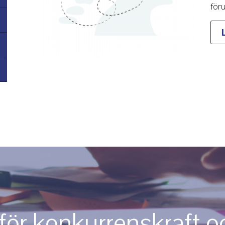
föru
för konkurrenskraft o