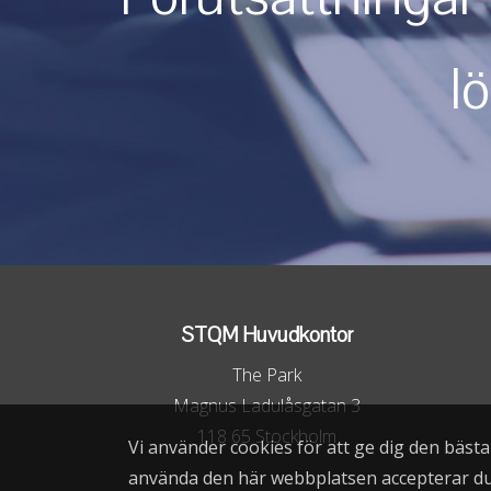
l
STQM Huvudkontor
The Park
Magnus Ladulåsgatan 3
118 65 Stockholm
Vi använder cookies för att ge dig den bäst
använda den här webbplatsen accepterar d