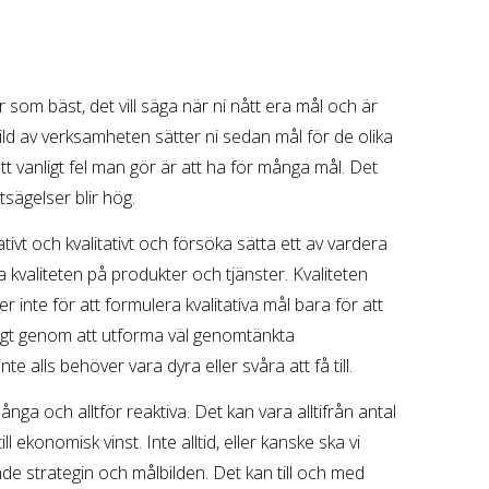
 som bäst, det vill säga när ni nått era mål och är
ild av verksamheten sätter ni sedan mål för de olika
t vanligt fel man gör är att ha för många mål. Det
sägelser blir hög.
tivt och kvalitativt och försöka sätta ett av vardera
la kvaliteten på produkter och tjänster. Kvaliteten
nte för att formulera kvalitativa mål bara för att
ngt genom att utforma väl genomtänkta
alls behöver vara dyra eller svåra att få till.
många och alltför reaktiva. Det kan vara alltifrån antal
ll ekonomisk vinst. Inte alltid, eller kanske ska vi
ande strategin och målbilden. Det kan till och med