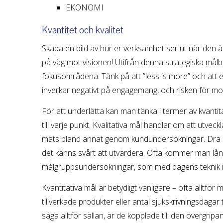
EKONOMI
Kvantitet och kvalitet
Skapa en bild av hur er verksamhet ser ut när den är
på väg mot visionen! Utifrån denna strategiska målb
fokusområdena. Tänk på att ”less is more” och att et
inverkar negativt på engagemang, och risken för mot
För att underlätta kan man tänka i termer av kvantita
till varje punkt. Kvalitativa mål handlar om att utveck
mäts bland annat genom kundundersökningar. Dra er i
det känns svårt att utvärdera. Ofta kommer man lå
målgruppsundersökningar, som med dagens teknik inte 
Kvantitativa mål är betydligt vanligare – ofta alltför 
tillverkade produkter eller antal sjukskrivningsdagar ti
säga alltför sällan, är de kopplade till den övergrip