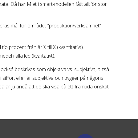
mäta. Då har M:et i smart-modellen fått alltför stor
 deras mål för området ”produktion/verksamhet”
o procent från år X till X (kvantitativt).
el i alla led (kvalitativt).
 också beskrivas som objektiva vs. subjektiva, alltså
i siffor, eller är subjektiva och bygger på någons
 är ju ändå att de ska visa på ett framtida önskat