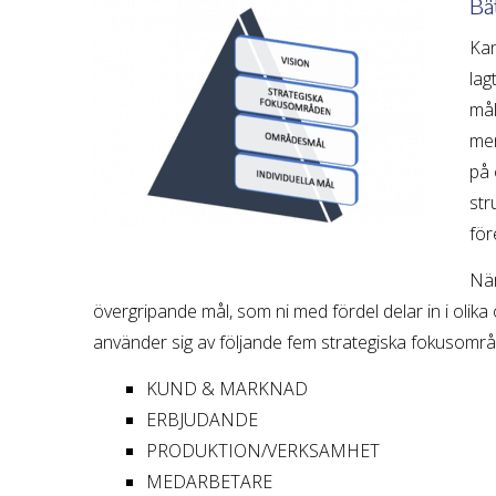
Bät
Kan
lag
mål
men
på 
str
för
När
övergripande mål, som ni med fördel delar in i oli
använder sig av följande fem strategiska fokusomr
KUND & MARKNAD
ERBJUDANDE
PRODUKTION/VERKSAMHET
MEDARBETARE