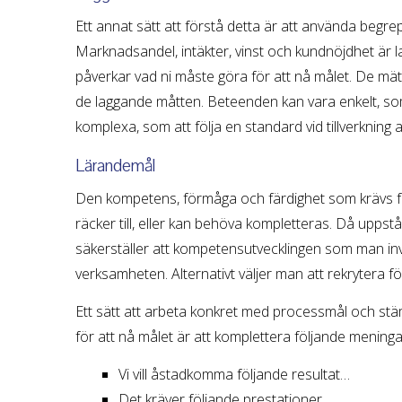
Ett annat sätt att förstå detta är att använda begr
Marknadsandel, intäkter, vinst och kundnöjdhet är
påverkar vad ni måste göra för att nå målet. De mäte
de laggande måtten. Beteenden kan vara enkelt, som 
komplexa, som att följa en standard vid tillverkning 
Lärandemål
Den kompetens, förmåga och färdighet som krävs för
räcker till, eller kan behöva kompletteras. Då uppst
säkerställer att kompetensutvecklingen som man inves
verksamheten. Alternativt väljer man att rekrytera f
Ett sätt att arbeta konkret med processmål och st
för att nå målet är att komplettera följande meninga
Vi vill åstadkomma följande resultat…
Det kräver följande prestationer…