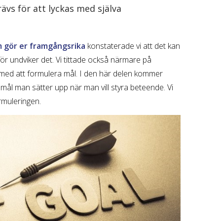
vs för att lyckas med själva
m gör er framgångsrika
konstaterade vi att det kan
för undviker det. Vi tittade också närmare på
 med att formulera mål. I den här delen kommer
p av mål man sätter upp när man vill styra beteende. Vi
rmuleringen.