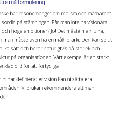
tre målformulering
ske har resonemanget om realism och mätbarhet
t sordin på stämningen. Får man inte ha visionära
 och höga ambitioner? Jo! Det måste man ju ha,
 man måste även ha en målhierarki. Den kan se ut
olika sätt och beror naturligtvis på storlek och
uktur på organisationen. Vårt exempel är en starkt
enklad bild för att förtydliga.
 ni har definierat er vision kan ni sätta era
ka områden. Vi brukar rekommendera att man
åden: