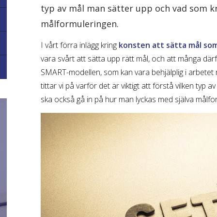
typ av mål man sätter upp och vad som krä
målformuleringen.
I vårt förra inlägg kring
konsten att sätta mål so
vara svårt att sätta upp rätt mål, och att många där
SMART-modellen, som kan vara behjälplig i arbetet
tittar vi på varför det är viktigt att förstå vilken ty
ska också gå in på hur man lyckas med själva målfo