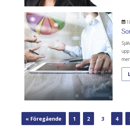
18
Som
Själ
upp 
men 
« Föregående
1
2
3
4