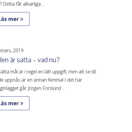
? Detta får allvarliga ...
Läs mer
mars, 2019
en är satta – vad nu?
sätta mål är i regel en lätt uppgift, men att se till
de uppnås är en annan femma! I det här
ginlägget går Jörgen Forslund ...
Läs mer