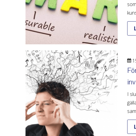
som 
kuns
1
Fö
inv
I sl
gäll
samh