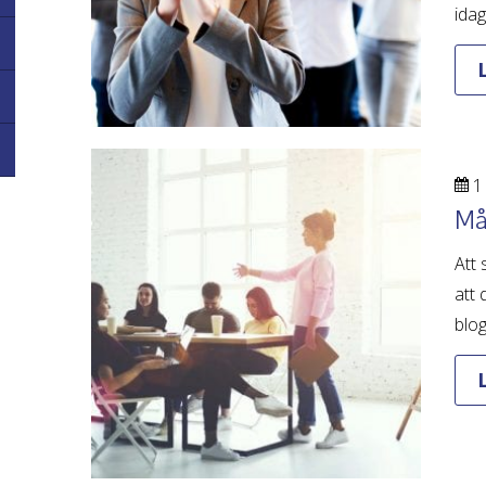
idag
1 
Mål
Att 
att 
blog