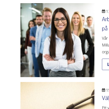
13
Ar
på
Vår 
Mill
orga
15
Väl
Ett 