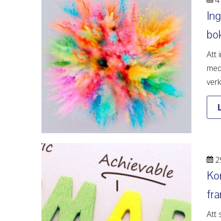
Ing
bo
Att 
med 
verk
2
Kon
fr
Att 