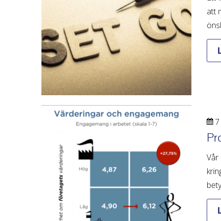
att 
önsk
7 
Pro
Vår
kri
bety