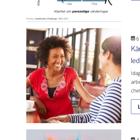
6
Kän
led
Idag
arbe
chef
4